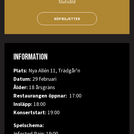
Slutsåld
KÖP BILJETTER
INFORMATION
Plats:
Nya Allén 11, Trädgår’n
Datum:
29 februari
Ålder:
18 årsgräns
Restaurangen öppnar:
17:00
Insläpp:
18:00
Konsertstart:
19:00
Spelschema:
Infected Rain: 19:00