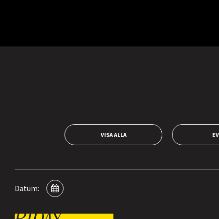
VISA ALLA
E
Datum: