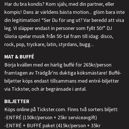
Har du bra kondis? Kom själv, med din partner, eller
kompis! Dans är världens bästa motion... glöm bara inte
din legitimation! “Ser Du för ung ut? Var beredd att visa
leg. Vi släpper endast in personer som fyllt 50!” DJ
Gloria spelar musik från 50-tal fram till idag: disco,
rock, pop, tryckare, latin, styrdans, bugg...
MAT & BUFFÉ
Börja kvällen med en härlig buffé för 265kr/person
framtagen av Trädgår'ns duktiga köksmästare! Buffé-
biljetter köps endast tillsammans med entré-biljetter
via Tickster, och är begränsade i antal.
BILJETTER
Köps online på Tickster.com. Finns två sorters biljett:
-ENTRÉ (150kr/person + 25kr serviceavgift)
-ENTRÉ + BUFFÉ paket (415kr/person + 35kr