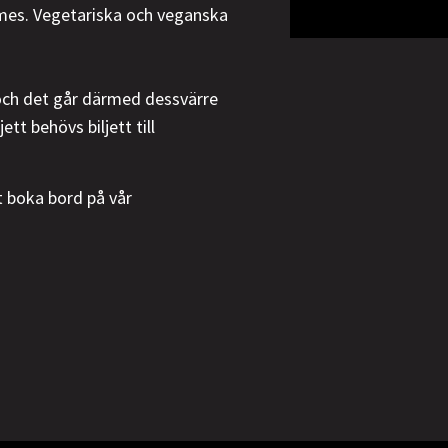
es. Vegetariska och veganska
 och det går därmed dessvärre
tt behövs biljett till
t boka bord på vår