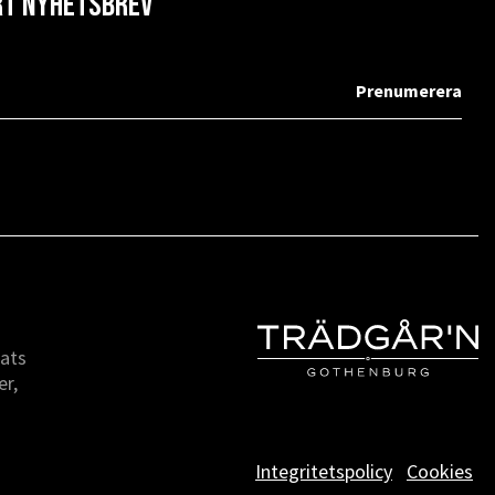
årt nyhetsbrev
lats
er,
Integritetspolicy
Cookies