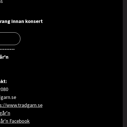
ns
urang innan konsert
---------
går'n
kt:
2080
dgarn.se
s://www.tradgarn.se
går’n
år'n Facebook