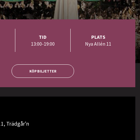
TID
PLATS
13:00-19:00
Nya Allén 11
KÖP BILJETTER
11, Trädgår'n