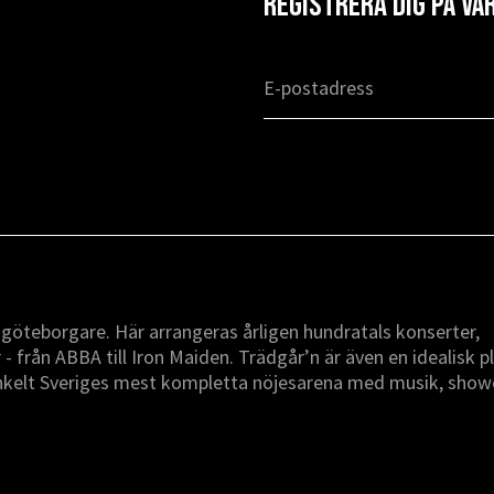
Registrera dig på v
r göteborgare. Här arrangeras årligen hundratals konserter,
 från ABBA till Iron Maiden. Trädgår’n är även en idealisk p
enkelt Sveriges mest kompletta nöjesarena med musik, show