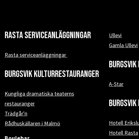
Rasta serviceanläggningar
Ullevi
Gamla Ullevi
Rasta serviceanläggningar
Burgsvik 
Burgsvik kulturrestauranger
A-Star
Kungliga dramatiska teaterns
Burgsvik 
restauranger
Trädgår'n
Hotell Eriksl
Rådhuskällaren i Malmö
Hotell Rasta
Boulebar