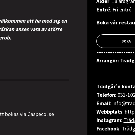
Ålder
: 18 årsgrä
Entré
: Fri entré
 välkommen att ha med sig en
Boka vår resta
äskan anses vara av större
erob.
BOKA
---------------------
Arrangör
: Träd
Trädgår’n konta
Telefon
: 031-10
Email
: info@tra
Webbplats
:
http
ett bokas via Caspeco, se
Instagram
:
Träd
Facebook
:
Trädg