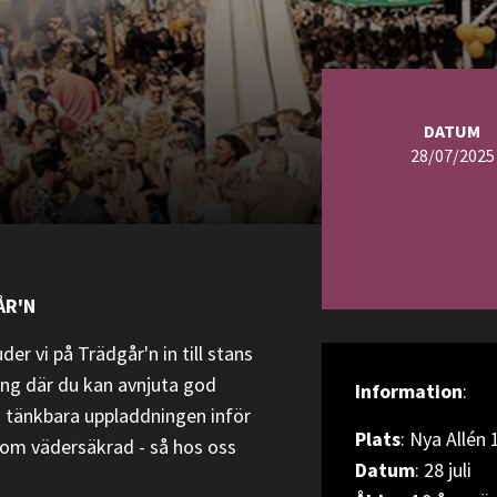
DATUM
28/07/2025
ÅR'N
der vi på Trädgår'n in till stans
ing där du kan avnjuta god
Information
:
a tänkbara uppladdningen inför
Plats
: Nya Allén 
utom vädersäkrad - så hos oss
Datum
: 28 juli