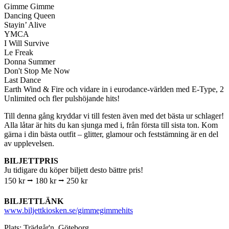
Gimme Gimme
Dancing Queen
Stayin’ Alive
YMCA
I Will Survive
Le Freak
Donna Summer
Don't Stop Me Now
Last Dance
Earth Wind & Fire och vidare in i eurodance-världen med E-Type, 2
Unlimited och fler pulshöjande hits!
Till denna gång kryddar vi till festen även med det bästa ur schlager!
Alla låtar är hits du kan sjunga med i, från första till sista ton. Kom
gärna i din bästa outfit – glitter, glamour och feststämning är en del
av upplevelsen.
BILJETTPRIS
Ju tidigare du köper biljett desto bättre pris!
150 kr ⭢ 180 kr ⭢ 250 kr
BILJETTLÄNK
www.biljettkiosken.se/gimmegimmehits
Plats: Trädgår'n, Göteborg