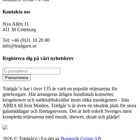
Kontakta oss
Nya Allén 11
411 38 Göteborg
Tel: +46 (0)31 10 20 80
info@tradgarn.se
Registrera dig på vårt nyhetsbrev
Trädgår’n har i över 135 år varit en populär nöjesarena för
göteborgare. Här arrangeras årligen hundratals konserter,
krogshower och nattklubbskvällar inom olika musikgenrer - från
ABBA till Iron Maiden. Trädgår’n är även en idealisk plats för stora
galamiddagar och företagsevents. Det är helt enkelt Sveriges mest
kompletta nöjesarena med musik, shower, skratt och glädje!
2026 © Trädgår'n | En del av
Burgsvik Group AB