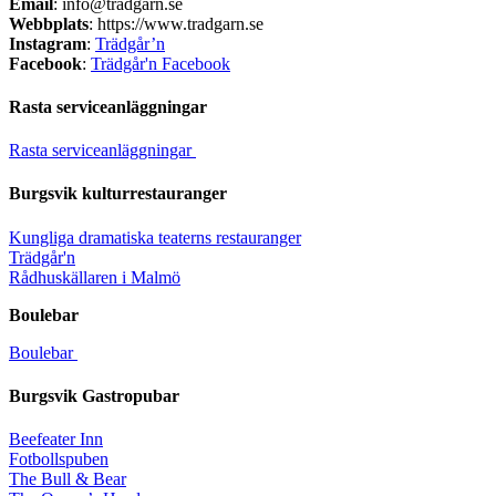
Email
: info@tradgarn.se
Webbplats
:
https://www.tradgarn.se
Instagram
:
Trädgår’n
Facebook
:
Trädgår'n Facebook
Rasta serviceanläggningar
Rasta serviceanläggningar
Burgsvik kulturrestauranger
Kungliga dramatiska teaterns restauranger
Trädgår'n
Rådhuskällaren i Malmö
Boulebar
Boulebar
Burgsvik Gastropubar
Beefeater Inn
Fotbollspuben
The Bull & Bear