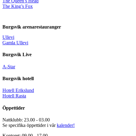
The Queen’s Head
The King’s Fox
Burgsvik arenarestauranger
Ullevi
Gamla Ullevi
Burgsvik Live
A-Star
Burgsvik hotell
Hotell Erikslund
Hotell Rasta
Öppettider
Nattklubb: 23.00 - 03.00
Se specifika öppettider i vår
kalender!
Kontoret: 09.00 - 17.00