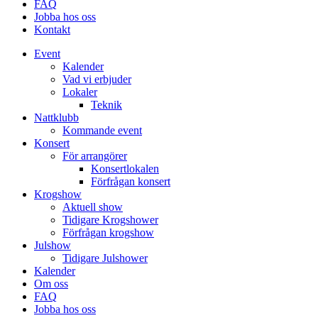
FAQ
Jobba hos oss
Kontakt
Event
Kalender
Vad vi erbjuder
Lokaler
Teknik
Nattklubb
Kommande event
Konsert
För arrangörer
Konsertlokalen
Förfrågan konsert
Krogshow
Aktuell show
Tidigare Krogshower
Förfrågan krogshow
Julshow
Tidigare Julshower
Kalender
Om oss
FAQ
Jobba hos oss