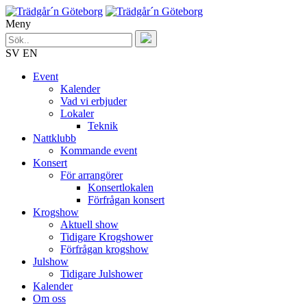
Meny
SV
EN
Event
Kalender
Vad vi erbjuder
Lokaler
Teknik
Nattklubb
Kommande event
Konsert
För arrangörer
Konsertlokalen
Förfrågan konsert
Krogshow
Aktuell show
Tidigare Krogshower
Förfrågan krogshow
Julshow
Tidigare Julshower
Kalender
Om oss