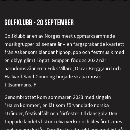
GOLFKLUBB - 20 SEPTEMBER
Golfklubb är en av Norges mest uppmärksammade
musikgrupper på senare år – en färgsprakande kvartett
från Asker som blandar hiphop, pop och festmusik med
en oblyg glimt i ögat. Gruppen föddes 2022 när
barndomsvännerna Frikk Villard, Oscar Berggaard och
Hallvard Sand Gimming började skapa musik
tillsammans. F
Genombrottet kom sommaren 2023 med singeln
"Haien kommer", en låt som förvandlade norska
stränder, festivalfält och förfester till dansgolv. Den
toppade landets listor i elva veckor och blev årets mest
spelade norska låt. Därefter har de följt upp med hit på