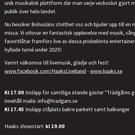
unik musikalisk plattform där man varje veckoslut gjort m
publik över hela landet.
Nu besöker Bohusläns stolthet oss och bjuder upp till en mu
missa. Vi utlovar en fantastisk upplevelse med musik, sån
favoritlåtar framförs live av dessa prisbelönta entertainer
hyllade turné under 2025!
Varmt välkomna till livemusik, glädje och fest!
www.facebook.com/HaaksLiveband
-
www.haaks.se
Kl 17.00
Insläpp för samtliga ätande gäster "Trädgårns g
innehåll maila: info@tradgarn.se
Kl 17.45
Insläpp ståplats bakre parkett samt balkonger
Haaks showstart:
kl 19.00