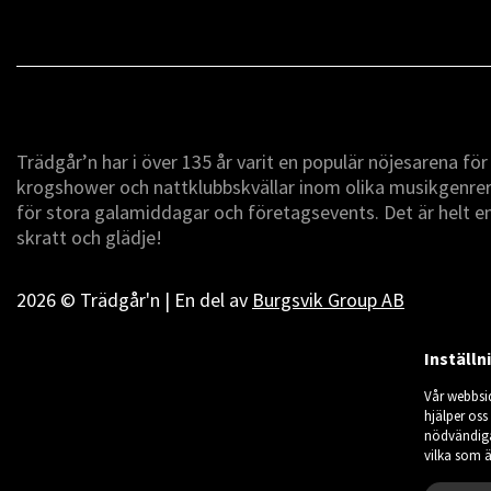
Trädgår’n har i över 135 år varit en populär nöjesarena fö
krogshower och nattklubbskvällar inom olika musikgenrer -
för stora galamiddagar och företagsevents. Det är helt 
skratt och glädje!
2026 © Trädgår'n | En del av
Burgsvik Group AB
Inställn
Vår webbsi
hjälper oss
nödvändiga
vilka som ä