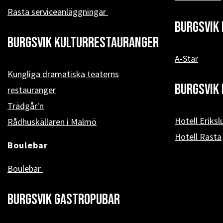
Rasta serviceanläggningar
Burgsvik 
Burgsvik kulturrestauranger
A-Star
Kungliga dramatiska teaterns
Burgsvik 
restauranger
Trädgår'n
Hotell Eriksl
Rådhuskällaren i Malmö
Hotell Rasta
Boulebar
Boulebar
Burgsvik Gastropubar