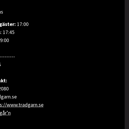
ns
gäster:
17:00
s
: 17:45
19:00
---------
S
kt:
2080
garn.se
s://www.tradgarn.se
går’n