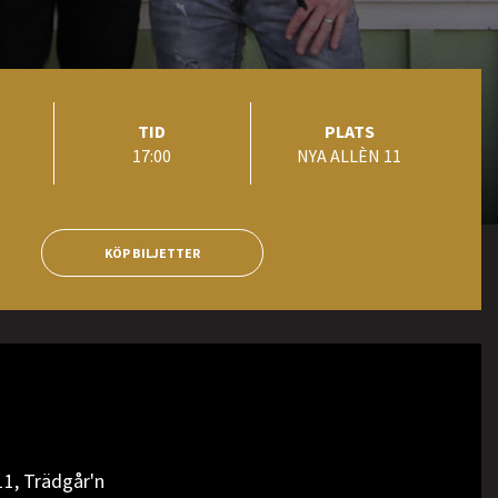
TID
PLATS
17:00
NYA ALLÈN 11
KÖP BILJETTER
11, Trädgår'n