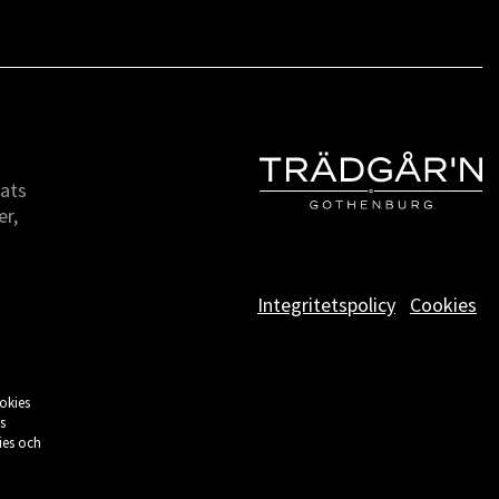
lats
er,
Integritetspolicy
Cookies
okies
s
ies och