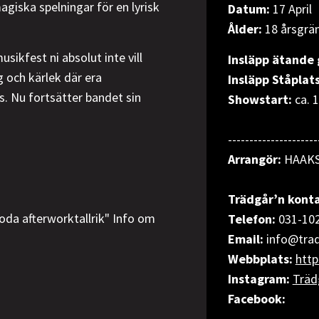
agiska spelningar för en lyrisk
Datum:
17 April
Ålder:
18 årsgrä
sikfest ni absolut inte vill
Insläpp ätande 
g och kärlek där era
Insläpp Ståplat
s. Nu fortsätter bandet sin
Showstart:
ca. 
---------------------
Arrangör:
HAAK
Trädgår’n konta
oda afterworktallrik" Info om
Telefon:
031-10
Email:
info@trad
Webbplats:
http
Instagram:
Träd
Facebook: