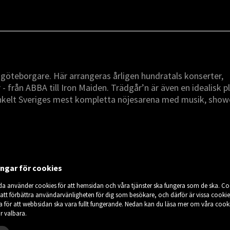
r göteborgare. Här arrangeras årligen hundratals konserter,
 från ABBA till Iron Maiden. Trädgår’n är även en idealisk p
enkelt Sveriges mest kompletta nöjesarena med musik, show
ingar för cookies
da använder cookies för att hemsidan och våra tjänster ska fungera som de ska. Co
 att förbättra användarvänligheten för dig som besökare, och därför är vissa cookie
 för att webbsidan ska vara fullt fungerande. Nedan kan du läsa mer om våra cook
r valbara.