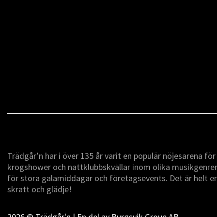
Trädgår’n har i över 135 år varit en populär nöjesarena fö
krogshower och nattklubbskvällar inom olika musikgenrer -
för stora galamiddagar och företagsevents. Det är helt 
skratt och glädje!
2026 © Trädgår'n | En del av
Burgsvik Group AB