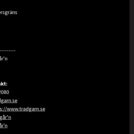
ersgräns
---------
år’n
kt:
2080
garn.se
s://www.tradgarn.se
går’n
år'n