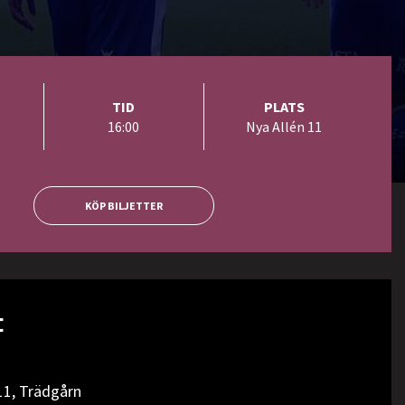
TID
PLATS
16:00
Nya Allén 11
KÖP BILJETTER
:
11, Trädgårn