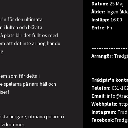
Datum:
25 Maj
Ålder:
Ingen åld
’n för den ultimata
Insläpp:
16:00
 i luften och blåvita
Entre:
Fri
 plats blir det fullt ös med
om att det inte är nog har du
---------------------
ng.
Arrangör:
Trädg
vem som får delta i
Trädgår’n konta
e spelarna på nära håll och
Telefon:
031-10
iser!
Email:
info@trad
Webbplats:
http
Instagram:
Träd
ästa burgare, utmana polarna i
Facebook
:
Trädg
k vi kommer.