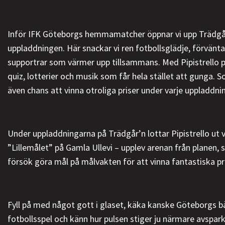
Inför IFK Göteborgs hemmamatcher öppnar vi upp Trädgår
uppladdningen. Här snackar vi ren fotbollsglädje, förväntan
supportrar som värmer upp tillsammans. Med Pipistrello på
quiz, lotterier och musik som får hela stället att gunga. S
även chans att vinna otroliga priser under varje uppladdni
Under uppladdningarna på Trädgår’n lottar Pipistrello ut 
”Lillemålet” på Gamla Ullevi – upplev arenan från planen, s
försök göra mål på målvakten för att vinna fantastiska pr
Fyll på med något gott i glaset, käka kanske Göteborgs b
fotbollsspel och känn hur pulsen stiger ju närmare avspar