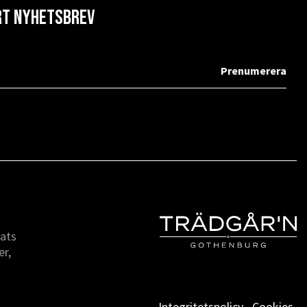
årt nyhetsbrev
lats
er,
Integritetspolicy
Cookies