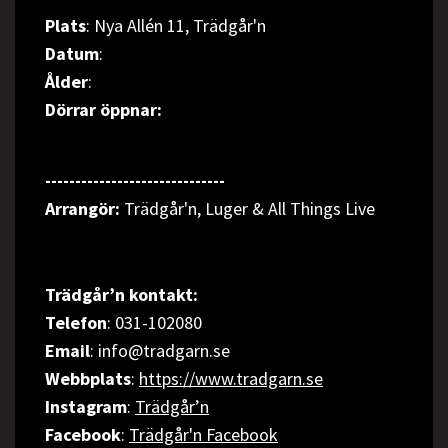
Plats
: Nya Allén 11, Trädgår'n
Datum
:
Ålder
:
Dörrar öppnar:
------------------------------
Arrangör
:
Trädgår'n, Luger & All Things Live
Trädgår’n kontakt:
Telefon
: 031-102080
Email
: info@tradgarn.se
Webbplats
:
https://www.tradgarn.se
Instagram
:
Trädgår’n
Facebook
:
Trädgår'n Facebook