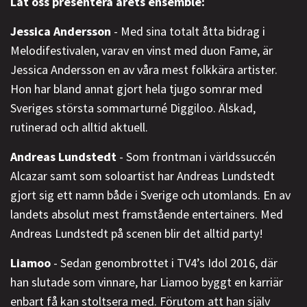
Låt oss presentera årets ensemble:
Jessica Andersson
- Med sina totalt åtta bidrag i
Melodifestivalen, varav en vinst med duon Fame, är
Jessica Andersson en av våra mest folkkära artister.
Hon har bland annat gjort hela tjugo somrar med
Sveriges största sommarturné Diggiloo. Älskad,
rutinerad och alltid aktuell.
Andreas Lundstedt
- Som frontman i världssuccén
Alcazar samt som soloartist har Andreas Lundstedt
gjort sig ett namn både i Sverige och utomlands. En av
landets absolut mest framstående entertainers. Med
Andreas Lundstedt på scenen blir det alltid party!
Liamoo
- Sedan genombrottet i TV4’s Idol 2016, där
han slutade som vinnare, har Liamoo byggt en karriär
enbart få kan stoltsera med. Förutom att han själv