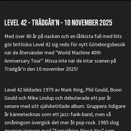
LEVEL 42 - TRÄDGÅR'N - 10 NOVEMBER 2025
Med över 40 år på nacken och en låtkista full med hits
gör brittiska Level 42 sig redo för nytt Göteborgsbesök
när de återvänder med "World Machine 40th
Anniversary Tour". Missa inte när de intar scenen på
Trädgår'n den 10 november 2025!
Level 42 bildades 1979 av Mark King, Phil Gould, Boon
Gould och Mike Lindup och debuterade ett par år
senare med sitt självbetitlade album. Gruppens tidigare
år kännetecknas som ett jazz-funk-band, men så
småningom övergick det mer åt pop-rock. 1985 slog
gruppen igenom med "Something About You" som