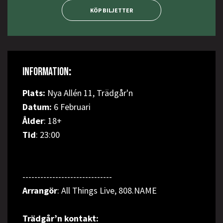
KÖP BILJETTER
INFORMATION
:
Plats:
Nya Allén 11, Trädgår'n
Datum:
6 Februari
Ålder
: 18+
Tid
: 23:00
------------------------------
Arrangör
: All Things Live, 808.NAME
Trädgår’n kontakt: