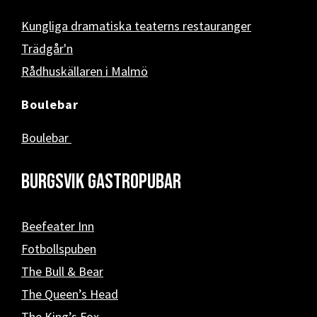
Kungliga dramatiska teaterns restauranger
Trädgår'n
Rådhuskällaren i Malmö
Boulebar
Boulebar
Burgsvik Gastropubar
Beefeater Inn
Fotbollspuben
The Bull & Bear
The Queen’s Head
The King’s Fox