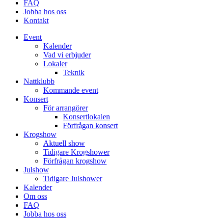
FAQ
Jobba hos oss
Kontakt
Event
Kalender
Vad vi erbjuder
Lokaler
Teknik
Nattklubb
Kommande event
Konsert
För arrangörer
Konsertlokalen
Förfrågan konsert
Krogshow
Aktuell show
Tidigare Krogshower
Förfrågan krogshow
Julshow
Tidigare Julshower
Kalender
Om oss
FAQ
Jobba hos oss