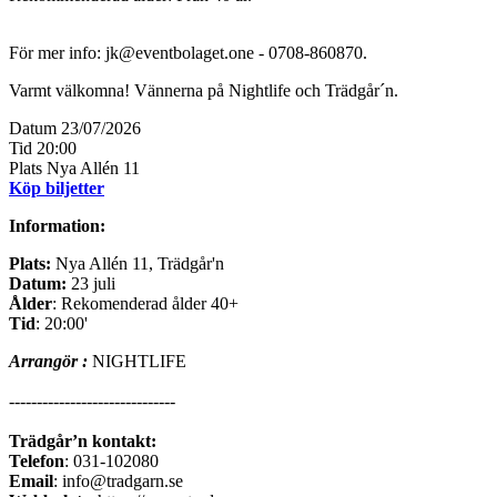
För mer info: jk@eventbolaget.one - 0708-860870.
Varmt välkomna! Vännerna på Nightlife och Trädgår´n.
Datum
23/07/2026
Tid
20:00
Plats
Nya Allén 11
Köp biljetter
Information:
Plats:
Nya Allén 11, Trädgår'n
Datum:
23 juli
Ålder
: Rekomenderad ålder 40+
Tid
: 20:00'
Arrangör :
NIGHTLIFE
------------------------------
Trädgår’n kontakt:
Telefon
: 031-102080
Email
: info@tradgarn.se