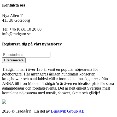
Kontakta oss
Nya Allén 11
411 38 Göteborg
Tel: +46 (0)31 10 20 80
info@tradgarn.se
Registrera dig på vårt nyhetsbrev
Trädgår’n har i över 135 år varit en populär nöjesarena för
göteborgare. Här arrangeras årligen hundratals konserter,
krogshower och nattklubbskvällar inom olika musikgenrer - från
ABBA till Iron Maiden. Trädgår’n är även en idealisk plats för stora
galamiddagar och företagsevents. Det är helt enkelt Sveriges mest
kompletta nöjesarena med musik, shower, skratt och glädje!
2026 © Trädgår'n | En del av
Burgsvik Group AB