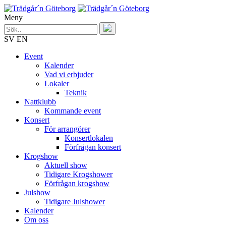
Meny
SV
EN
Event
Kalender
Vad vi erbjuder
Lokaler
Teknik
Nattklubb
Kommande event
Konsert
För arrangörer
Konsertlokalen
Förfrågan konsert
Krogshow
Aktuell show
Tidigare Krogshower
Förfrågan krogshow
Julshow
Tidigare Julshower
Kalender
Om oss