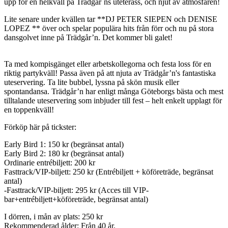
upp för en helkväll på Trädgår´ns uteterass, och njut av atmosfären!
Lite senare under kvällen tar **DJ PETER SIEPEN och DENISE
LOPEZ ** över och spelar populära hits från förr och nu på stora
dansgolvet inne på Trädgår’n. Det kommer bli galet!
Ta med kompisgänget eller arbetskollegorna och festa loss för en
riktig partykväll! Passa även på att njuta av Trädgår’n's fantastiska
uteservering. Ta lite bubbel, lyssna på skön musik eller
spontandansa. Trädgår’n har enligt många Göteborgs bästa och mest
tilltalande uteservering som inbjuder till fest – helt enkelt upplagt för
en toppenkväll!
Förköp här på tickster:
Early Bird 1: 150 kr (begränsat antal)
Early Bird 2: 180 kr (begränsat antal)
Ordinarie entrébiljett: 200 kr
Fasttrack/VIP-biljett: 250 kr (Entrébiljett + köföreträde, begränsat
antal)
-Fasttrack/VIP-biljett: 295 kr (Acces till VIP-
bar+entrébiljett+köföreträde, begränsat antal)
I dörren, i mån av plats: 250 kr
Rekommenderad ålder: Från 40 år.