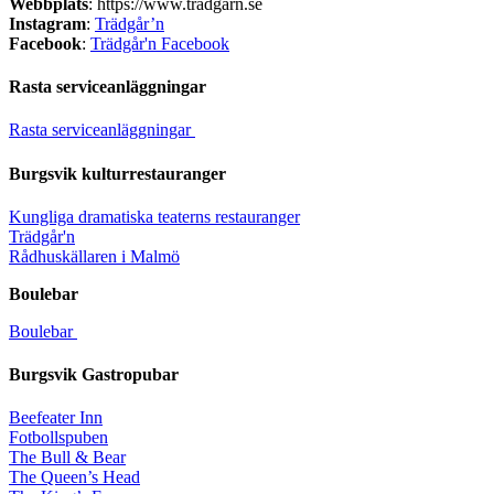
Webbplats
:
https://www.tradgarn.se
Instagram
:
Trädgår’n
Facebook
:
Trädgår'n Facebook
Rasta serviceanläggningar
Rasta serviceanläggningar
Burgsvik kulturrestauranger
Kungliga dramatiska teaterns restauranger
Trädgår'n
Rådhuskällaren i Malmö
Boulebar
Boulebar
Burgsvik Gastropubar
Beefeater Inn
Fotbollspuben
The Bull & Bear
The Queen’s Head