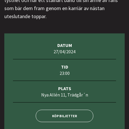
tysthet och har ett stålhårt band till sin armé av fans
som bär dem fram genom en karriär av nästan
uteslutande toppar.
DATUM
27/04/2024
TID
23:00
PLATS
Nya Allén 11, Trädgår´n
KÖP BILJETTER