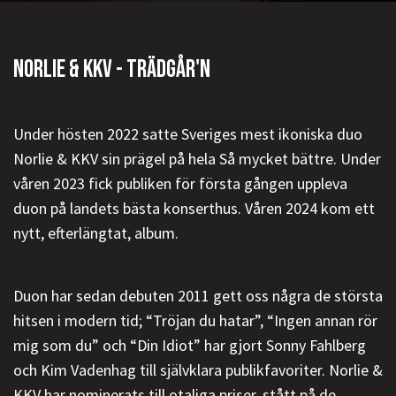
NORLIE & KKV - TRÄDGÅR'N
Under hösten 2022 satte Sveriges mest ikoniska duo
Norlie & KKV sin prägel på hela Så mycket bättre. Under
våren 2023 fick publiken för första gången uppleva
duon på landets bästa konserthus. Våren 2024 kom ett
nytt, efterlängtat, album.
Duon har sedan debuten 2011 gett oss några de största
hitsen i modern tid; “Tröjan du hatar”, “Ingen annan rör
mig som du” och “Din Idiot” har gjort Sonny Fahlberg
och Kim Vadenhag till självklara publikfavoriter. Norlie &
KKV har nominerats till otaliga priser, stått på de