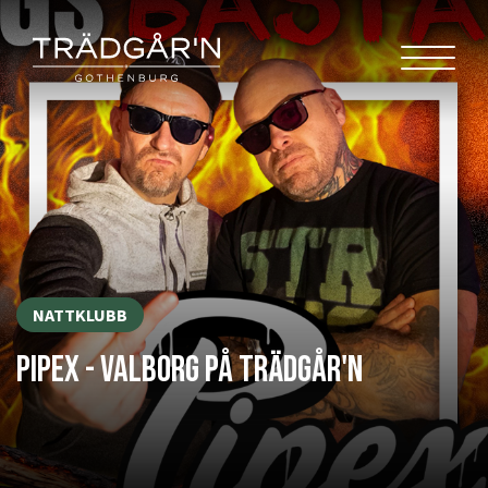
NATTKLUBB
PIPEX - VALBORG PÅ TRÄDGÅR'N