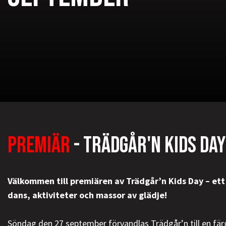
PREMIÄR
- TRÄDGÅR'N KIDS DA
Välkommen till premiären av Trädgår’n Kids Day – ett 
dans, aktiviteter och massor av glädje!
Söndag den 27 september förvandlas Trädgår’n till en fär