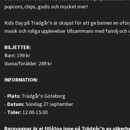
popcorn, chips, godis och mycket mer!
Kids Day på Trädgår’n är skapat för att ge barnen en oförg
musik och roliga upplevelser tillsammans med familj och 
BILJETTER:
Barn: 199 kr
Vuxna/förälder: 249 kr
INFORMATION:
-
Plats:
Trädgår’n Göteborg
-
Datum:
Söndag 27 september
-
Tider:
12.00-15.00
Barnvagnar är ej tillåtna inne på Trädgår’n av säkerh