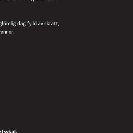
lömlig dag fylld av skratt,
vänner.
etsskäl.