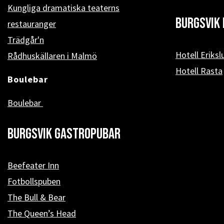
Kungliga dramatiska teaterns
Burgsvik 
restauranger
Trädgår'n
Hotell Eriksl
Rådhuskällaren i Malmö
Hotell Rasta
Boulebar
Boulebar
Burgsvik Gastropubar
Beefeater Inn
Fotbollspuben
The Bull & Bear
The Queen’s Head