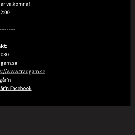
ar är välkomna!
12:00
---------
kt:
2080
dgarn.se
s://www.tradgarn.se
går’n
år'n Facebook