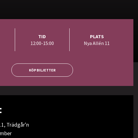
TID
PLATS
12:00-15:00
Nya Allén 11
KÖP BILJETTER
:
11, Trädgår'n
ember