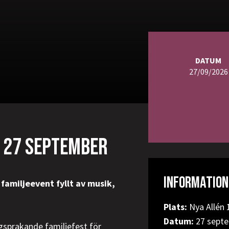
DATUM
27/09/2026
Y 27 SEPTEMBER
INFORMATION
familjeevent fyllt av musik,
Plats:
Nya Allén 
Datum:
27 sept
gsprakande familjefest för