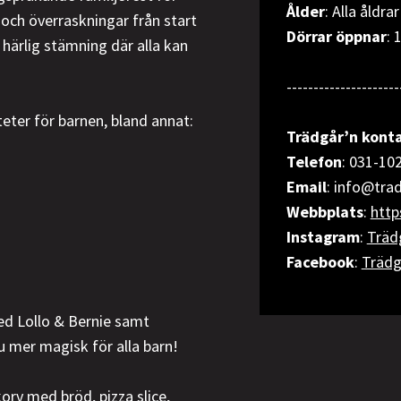
Ålder
: Alla åldr
 och överraskningar från start
Dörrar öppnar
: 
n härlig stämning där alla kan
---------------------
eter för barnen, bland annat:
Trädgår’n konta
Telefon
: 031-10
Email
: info@tra
Webbplats
:
http
Instagram
:
Träd
Facebook
:
Trädg
ed Lollo & Bernie samt
mer magisk för alla barn!
rv med bröd, pizza slice,