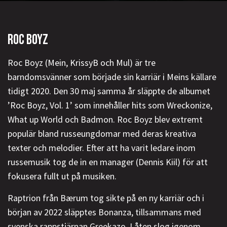
ROC BOYZ
Roc Boyz (Mein, KrissyB och Mul) är tre
barndomsvänner som började sin karriär i Meins källare
tidigt 2020. Den 30 maj samma år släppte de albumet
’Roc Boyz, Vol. 1’ som innehåller hits som Wreckonize,
What up World och Badmon. Roc Boyz blev extremt
populär bland russeungdomar med deras kreativa
texter och melodier. Efter att ha varit ledare inom
russemusik tog de in en manager (Dennis Kiil) för att
fokusera fullt ut på musiken.
Raptrion från Bærum tog sikte på en ny karriär och i
början av 2022 släpptes Bonanza, tillsammans med
svenska rappstjärnan Greekazo. Låten slog igenom