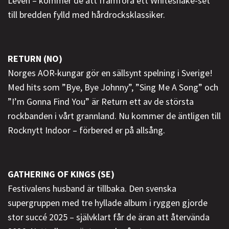
Levén – kommer de att framföra ett Whitesnake-set
till bredden fylld med hårdrocksklassiker.
RETURN (NO)
Norges AOR-kungar gör en sällsynt spelning i Sverige!
Med hits som ”Bye, Bye Johnny”, ”Sing Me A Song” och
”I’m Gonna Find You” är Return ett av de största
rockbanden i vårt grannland. Nu kommer de äntligen till
Rocknytt Indoor – förbered er på allsång.
GATHERING OF KINGS (SE)
Festivalens husband är tillbaka. Den svenska
supergruppen med tre hyllade album i ryggen gjorde
stor succé 2025 – självklart får de äran att återvända