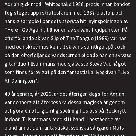
Adrian gick med i Whitesnake 1986, precis innan bandet
tog steget upp i stratosfären med 1987-plattan, och
hans gitarrsolo i bandets största hit, nyinspelningen av
”Here I Go Again”, tillhör en av skivans höjdpunkter. På
efterföljande skivan Slip of The Tongue (1989) var han
med och skrev musiken till skivans samtliga spår, och
på den efterföljande världsturnén bildade han en sylvass
gitarrduo tillsammans med självaste Steve Vai, något
som finns förevigat på den fantastiska liveskivan ”Live
At Donington”.
40 år senare, år 2026, är det återigen dags för Adrian
Vandenberg att återbesöka dessa magiska år genom
att göra en oförglömlig spelning hos oss på Rocknytt
Indoor. Tillsammans med sitt band – bestående av
bland annat den fantastiska, svenska sångaren Mats