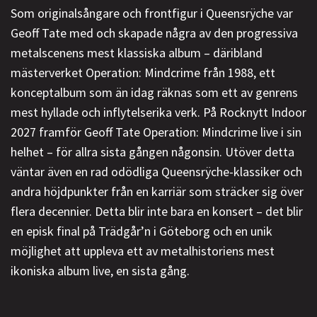
Som originalsångare och frontfigur i Queensrÿche var
Geoff Tate med och skapade några av den progressiva
metalscenens mest klassiska album – däribland
mästerverket Operation: Mindcrime från 1988, ett
konceptalbum som än idag räknas som ett av genrens
mest hyllade och inflytelserika verk. På Rocknytt Indoor
2027 framför Geoff Tate Operation: Mindcrime live i sin
helhet – för allra sista gången någonsin. Utöver detta
väntar även en rad odödliga Queensrÿche-klassiker och
andra höjdpunkter från en karriär som sträcker sig över
flera decennier. Detta blir inte bara en konsert – det blir
en episk final på Trädgår’n i Göteborg och en unik
möjlighet att uppleva ett av metalhistoriens mest
ikoniska album live, en sista gång.