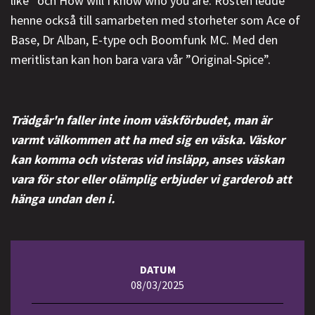
like” och How will I know who you are. Rösten ledde
henne också till samarbeten med storheter som Ace of
Base, Dr Alban, E-type och Boomfunk MC. Med den
meritlistan kan hon bara vara vår ”Original-Spice”.
Trädgår'n faller inte inom väskförbudet, man är
varmt välkommen att ha med sig en väska. Väskor
kan komma och visteras vid insläpp, anses väskan
vara för stor eller olämplig erbjuder vi garderob att
hänga undan den i.
DATUM
08/03/2025