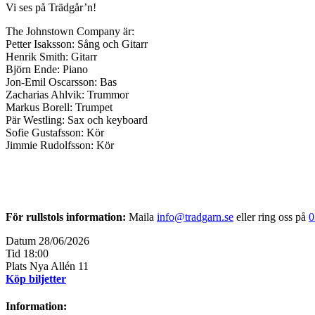
Vi ses på Trädgår’n!
The Johnstown Company är:
Petter Isaksson: Sång och Gitarr
Henrik Smith: Gitarr
Björn Ende: Piano
Jon-Emil Oscarsson: Bas
Zacharias Ahlvik: Trummor
Markus Borell: Trumpet
Pär Westling: Sax och keyboard
Sofie Gustafsson: Kör
Jimmie Rudolfsson: Kör
För rullstols information:
Maila
info@tradgarn.se
eller ring oss på
0
Datum
28/06/2026
Tid
18:00
Plats
Nya Allén 11
Köp biljetter
Information
: