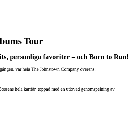
lbums Tour
ts, personliga favoriter – och Born to Run!
rsta gången, var hela The Johnstown Company överens:
 Bossens hela karriär, toppad med en utlovad genomspelning av