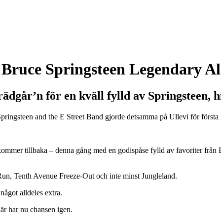
Bruce Springsteen Legendary A
går’n för en kväll fylld av Springsteen, hi
uce Springsteen and the E Street Band gjorde detsamma på Ullevi för fö
ommer tillbaka – denna gång med en godispåse fylld av favoriter från
Run, Tenth Avenue Freeze-Out och inte minst Jungleland.
något alldeles extra.
 där har nu chansen igen.