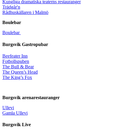
Kungliga dramatiska teaterns restauranger
Trädgår'n
Rådhuskällaren i Malmö
Boulebar
Boulebar
Burgsvik Gastropubar
Beefeater Inn
Fotbollspuben
The Bull & Bear
The Queen’s Head
The King’s Fox
Burgsvik arenarestauranger
Ullevi
Gamla Ullevi
Burgsvik Live