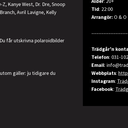
Ålder
: 20+
y-Z, Kanye West, Dr. Dre, Snoop
Tid
: 22:00
ranch, Avril Lavigne, Kelly
Arrangör:
O & O 
---------------------
Du får utskrivna polaroidbilder
Trädgår’n konta
Telefon
: 031-10
Email
: info@tra
tom gäller: ju tidigare du
Webbplats
:
http
Instagram
:
Träd
Facebook
:
Trädg