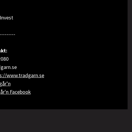
Invest
---------
kt:
2080
dgarn.se
s://www.tradgarn.se
går’n
år'n Facebook