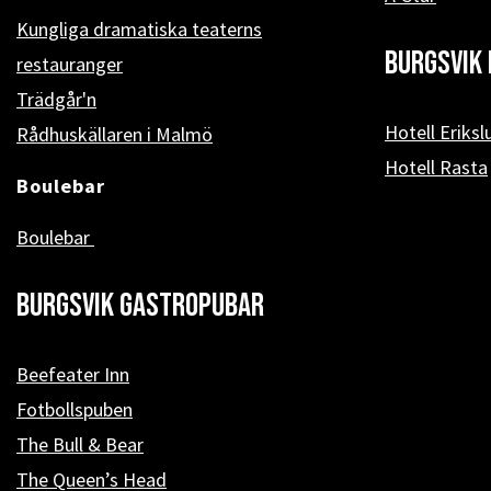
Kungliga dramatiska teaterns
Burgsvik 
restauranger
Trädgår'n
Hotell Eriksl
Rådhuskällaren i Malmö
Hotell Rasta
Boulebar
Boulebar
Burgsvik Gastropubar
Beefeater Inn
Fotbollspuben
The Bull & Bear
The Queen’s Head