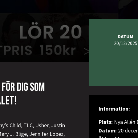
DATUM
20/12/2025
FÖR DIG SOM
ALET!
Information:
Plats:
Nya Allén 
y’s Child, TLC, Usher, Justin
Datum:
20 dece
ary J. Blige, Jennifer Lopez,