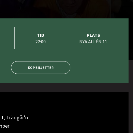
TID
PLATS
22:00
NYA ALLÉN 11
KÖP BILJETTER
11, Trädgår'n
mber