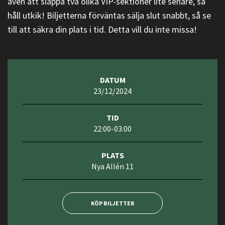
även att släppa två olika VIP-sektioner lite senare, så
håll utkik! Biljetterna förväntas sälja slut snabbt, så se
till att säkra din plats i tid. Detta vill du inte missa!
DATUM
23/12/2024
TID
22:00-03:00
PLATS
Nya Allén 11
KÖP BILJETTER